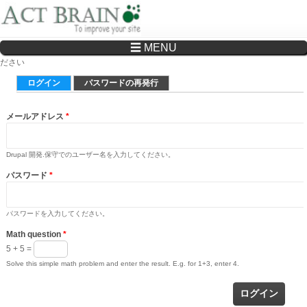
☰ MENU
Drupalサイトの制作・保守をどこに頼んでいいか分からない方へ…まずはご相談く
ださい
プライマリータブ
ログイン
(アクティブなタブ)
パスワードの再発行
メールアドレス
*
Drupal 開発.保守でのユーザー名を入力してください。
パスワード
*
パスワードを入力してください。
Math question
*
5 + 5 =
Solve this simple math problem and enter the result. E.g. for 1+3, enter 4.