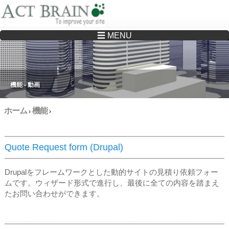
☰ MENU
Drupalサイトの制作・保守をどこに頼んでいいか分からない方へ…まずはご相談く
ださい
機能 - 動画
ホーム
機能
›
›
Quote Request form (Drupal)
Drupalをフレームワークとした動的サイトの見積り依頼フォー
ムです。ウィザード形式で進行し、最後に全ての内容を踏まえ
たお問い合わせができます。