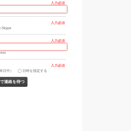
*
Skype
9999
*
本日中）
日時を指定する