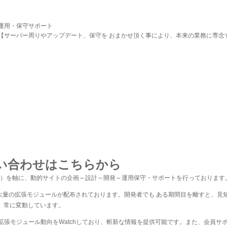
運用・保守サポート
【サーバー周りやアップデート、保守を おまかせ頂く事により、本来の業務に専念
い合わせはこちらから
 Software）を軸に、動的サイトの企画～設計～開発～運用保守・サポートを行っております
erによる大量の拡張モジュールが配布されております。開発者でも ある期間目を離すと
、常に変動しています。
に拡張モジュール動向をWatchしており、斬新な情報を提供可能です。また、会員サ