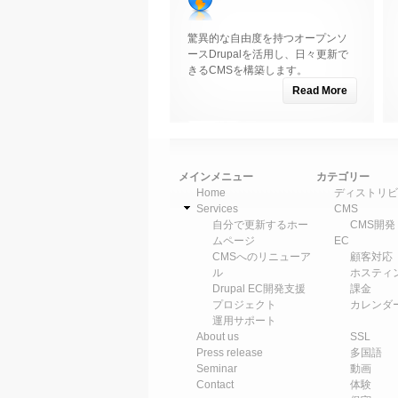
驚異的な自由度を持つオープンソ
ースDrupalを活用し、日々更新で
きるCMSを構築します。
Read More
メインメニュー
カテゴリー
Home
ディストリビ
Services
CMS
自分で更新するホー
CMS開発
ムページ
EC
CMSへのリニューア
顧客対応
ル
ホスティ
Drupal EC開発支援
課金
プロジェクト
カレンダ
運用サポート
About us
SSL
Press release
多国語
Seminar
動画
Contact
体験