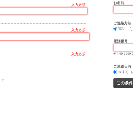
お名前
*
ご連絡方法
電話
電話番号
*
例）99-9999-
ご連絡日時
今すぐ（
して
連