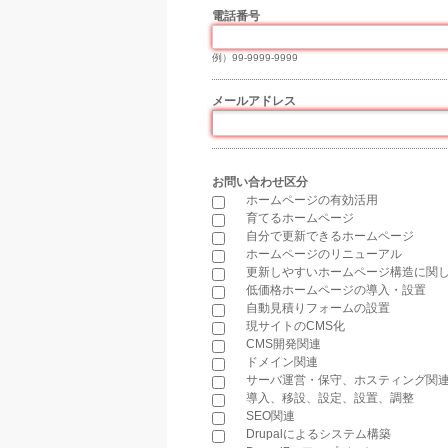
電話番号
*
例）99-9999-9999
メールアドレス
*
お問い合わせ区分
*
ホームページの有効活用
育てるホームページ
自分で更新できるホームページ
ホームページのリニューアル
更新しやすいホームページ構造に関
低価格ホームページの導入・設置
自動見積りフォームの設置
現サイトのCMS化
CMS開発関連
ドメイン関連
サーバ運営・保守、ホスティング関
導入、移設、設定、設置、調整
SEO関連
Drupalによるシステム構築