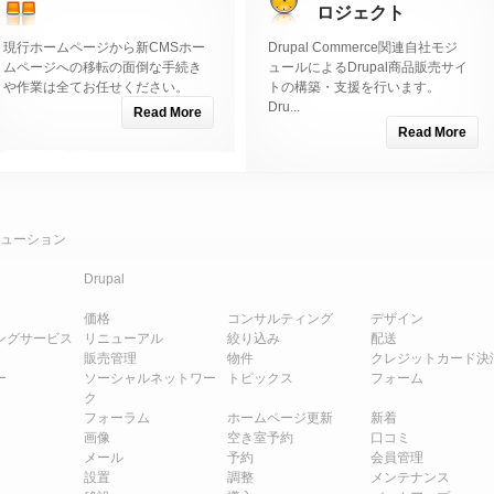
ロジェクト
現行ホームページから新CMSホー
Drupal Commerce関連自社モジ
ムページへの移転の面倒な手続き
ュールによるDrupal商品販売サイ
や作業は全てお任せください。
トの構築・支援を行います。
Dru...
Read More
Read More
ューション
Drupal
価格
コンサルティング
デザイン
ングサービス
リニューアル
絞り込み
配送
販売管理
物件
クレジットカード決
ー
ソーシャルネットワー
トピックス
フォーム
ク
フォーラム
ホームページ更新
新着
画像
空き室予約
口コミ
メール
予約
会員管理
設置
調整
メンテナンス