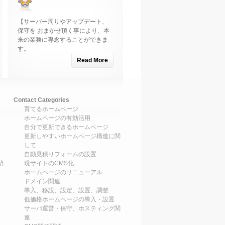
【サーバー周りやアップデート、
保守を おまかせ頂く事により、本
来の業務に専念することができま
す。
Read More
Contact Categories
育てるホームページ
ホームページの有効活用
自分で更新できるホームページ
更新しやすいホームページ構造に関
して
自動見積りフォームの設置
済
現サイトのCMS化
ホームページのリニューアル
ドメイン関連
導入、移設、設定、設置、調整
低価格ホームページの導入・設置
サーバ運営・保守、ホスティング関
連