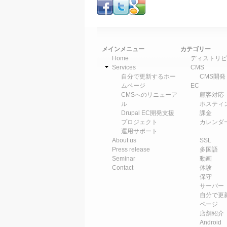
メインメニュー
カテゴリー
Home
ディストリビ
Services
CMS
自分で更新するホー
CMS開発
ムページ
EC
CMSへのリニューア
顧客対応
ル
ホスティ
Drupal EC開発支援
課金
プロジェクト
カレンダ
運用サポート
About us
SSL
Press release
多国語
Seminar
動画
Contact
体験
保守
サーバー
自分で更
ページ
店舗紹介
Android