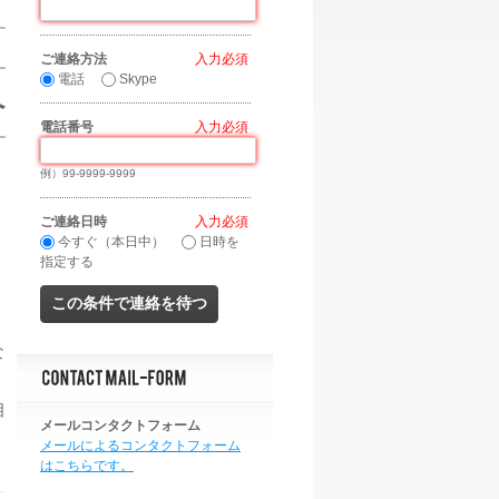
ご連絡方法
*
電話
Skype
へ
電話番号
*
例）99-9999-9999
ご連絡日時
*
今すぐ（本日中）
日時を
指定する
な
相
メールコンタクトフォーム
メールによるコンタクトフォーム
はこちらです。