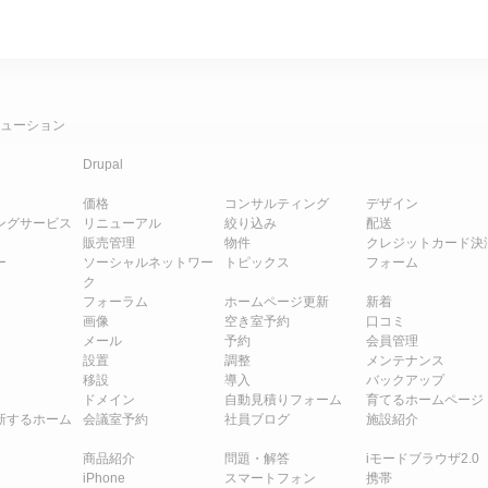
ューション
Drupal
価格
コンサルティング
デザイン
ングサービス
リニューアル
絞り込み
配送
販売管理
物件
クレジットカード決
ー
ソーシャルネットワー
トピックス
フォーム
ク
フォーラム
ホームページ更新
新着
画像
空き室予約
口コミ
メール
予約
会員管理
設置
調整
メンテナンス
移設
導入
バックアップ
ドメイン
自動見積りフォーム
育てるホームページ
新するホーム
会議室予約
社員ブログ
施設紹介
商品紹介
問題・解答
iモードブラウザ2.0
iPhone
スマートフォン
携帯