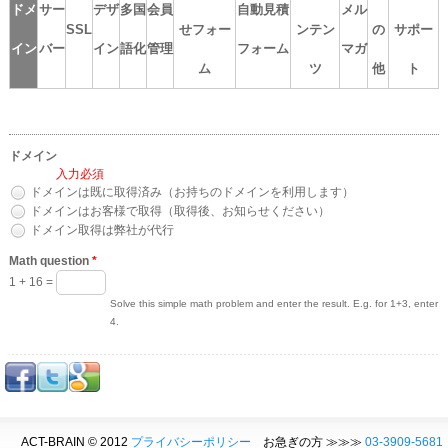
ドメ
サー
デザ
多国
会員
自動見積
メル
SSL
せフォー
ンテン
の
サポー
イン
バー
イン
語化
管理
フォーム
マガ
ム
ツ
他
ト
ドメイン
*
ドメインは既に取得済み（お持ちのドメインを利用します）
ドメインはお客様で取得（取得後、お知らせください）
ドメイン取得は弊社が代行
Math question
*
1 + 16 =
Solve this simple math problem and enter the result. E.g. for 1+3, enter
4.
ACT-BRAIN © 2012
プライバシーポリシー
お急ぎの方 ≫≫≫
03-3909-5681