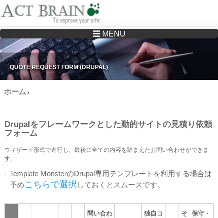
☰ MENU
Drupalサイトの制作・保守をどこに頼んでいいか分からない方へ…まずはご相談く
ださい
QUOTE REQUEST FORM (DRUPAL)
ホーム
›
Drupalをフレームワークとした動的サイトの見積り依頼
フォーム
ウィザード形式で進行し、最後に全ての内容を踏まえたお問い合わせができま
す。
Template MonsterのDrupal専用テンプレートを利用する場合は
こちらで選択
予め
しておくとスムースです。
問い合わ
独自コ
そ
保守・