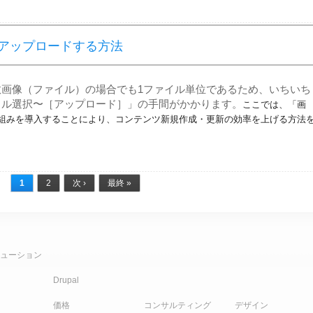
アップロードする方法
画像（ファイル）の場合でも1ファイル単位であるため、いちいち
イル選択〜［アップロード］」の手間がかかります。
ここでは、「画
組みを導入することにより、コンテンツ新規作成・更新の効率を上げる方法
1
2
次 ›
最終 »
ューション
Drupal
価格
コンサルティング
デザイン