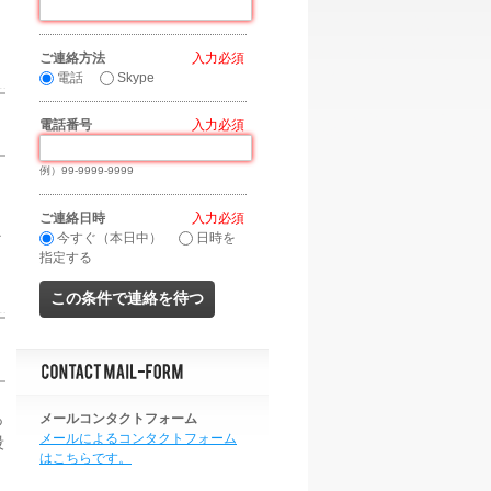
ご連絡方法
*
電話
Skype
電話番号
*
例）99-9999-9999
ご連絡日時
*
こ
今すぐ（本日中）
日時を
指定する
っ
メールコンタクトフォーム
メールによるコンタクトフォーム
段
はこちらです。