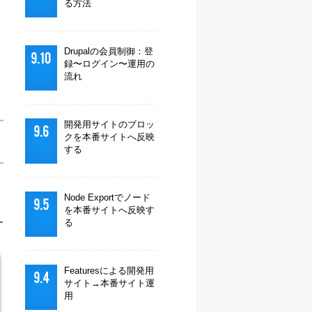
る方法
Drupalの会員制御：登
録〜ログイン〜運用の
流れ
開発用サイトのブロッ
クを本番サイトへ反映
する
Node Exportでノード
を本番サイトへ反映す
-
る
Featuresによる開発用
サイト→本番サイト運
用