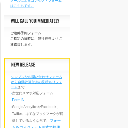
メールによるコンタクトフォーム
はこちらです。
ご連絡予約フォーム
ご指定の日時に、弊社担当より ご
連絡致します。
シンプルなお問い合わせフォーム
から自動計算付きの見積もりフォ
ーム
まで
次世代スマホ対応フォーム
FormIN
GoogleAnalyticsやFacebook、
Twitter、はてなブックマークが提
フォー
供しているような形で、
ムをウィジェット形式で提供