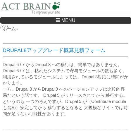
☰ MENU
Drupalサイトの制作・保守をどこに頼んでいいか分からない方へ…まずはご相談く
ださい
ホーム
›
DRUPAL8アップグレード概算見積フォーム
Drupal 6 / 7 からDrupal 8 への移行は、簡単ではありません。
Drupal 6 / 7 は、枯れたシステムで寄与モジュールの数も多く、
利用されているモジュールによっては、Drupal 8対応に時間がか
かります。
​一方、Drupal 8 からDrupal 9 へのバージョンアップは比較的容
易だという話です。 Drupal 9 がリリースされてから 移行する。
というのも 一つの考えですが、Drupal 9 が（Contribute module
も含め）安定してから 移行するとなると 大規模なサイトでは時
間が足りない可能性があります。