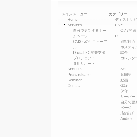
メインメニュー
カテゴリー
Home
ディストリビ
Services
CMS
自分で更新するホー
CMS開発
ムページ
EC
CMSへのリニューア
顧客対応
ル
ホスティ
Drupal EC開発支援
課金
プロジェクト
カレンダ
運用サポート
About us
SSL
Press release
多国語
Seminar
動画
Contact
体験
保守
サーバー
自分で更
ページ
店舗紹介
Android