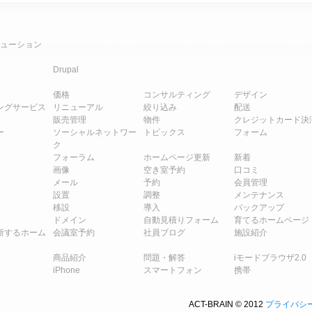
ューション
Drupal
価格
コンサルティング
デザイン
ングサービス
リニューアル
絞り込み
配送
販売管理
物件
クレジットカード決
ー
ソーシャルネットワー
トピックス
フォーム
ク
フォーラム
ホームページ更新
新着
画像
空き室予約
口コミ
メール
予約
会員管理
設置
調整
メンテナンス
移設
導入
バックアップ
ドメイン
自動見積りフォーム
育てるホームページ
新するホーム
会議室予約
社員ブログ
施設紹介
商品紹介
問題・解答
iモードブラウザ2.0
iPhone
スマートフォン
携帯
ACT-BRAIN © 2012
プライバシ