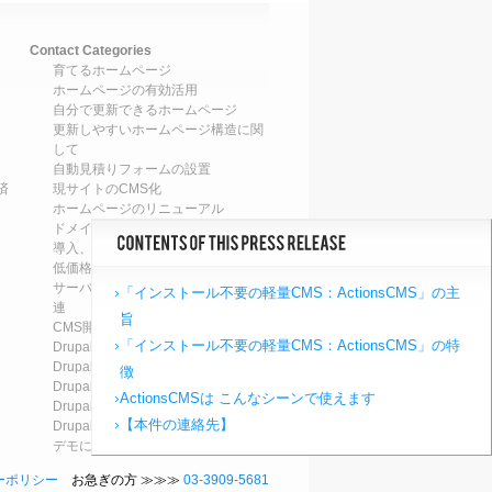
Contact Categories
育てるホームページ
ホームページの有効活用
自分で更新できるホームページ
更新しやすいホームページ構造に関
して
自動見積りフォームの設置
済
現サイトのCMS化
ホームページのリニューアル
ドメイン関連
導入、移設、設定、設置、調整
低価格ホームページの導入・設置
サーバ運営・保守、ホスティング関
「インストール不要の軽量CMS：ActionsCMS」の主
連
旨
CMS開発関連
「インストール不要の軽量CMS：ActionsCMS」の特
Drupal7のアップデート
Drupal8のアップデート
徴
Drupal7へのアップグレード
ActionsCMSは こんなシーンで使えます
Drupal8へのアップグレード
【本件の連絡先】
Drupalによるシステム構築
デモについて
ーポリシー
お急ぎの方 ≫≫≫
03-3909-5681