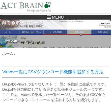
☰ MENU
Drupalサイトの制作・保守をどこに頼んでいいか分からない方へ…まずはご相談く
ださい
育てるホームページ
ホーム
›
Views一覧にCSVダウンロード機能を追加する方法
DrupalのViewsは様々なリスト（一覧）を動的に生成できます。
Drupalを魅力的にしている著名な拡張モジュールの一つです。
ここでは、Viewsで作成した一覧ページを、そのままCSVダウ
ンロードできるコントロールを追加する方法を紹介します。