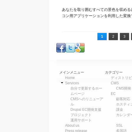
あなたを取り囲むすべての景色を収める
コン用アプリケーションを利用した変換
ページ
1
2
3
メインメニュー
カテゴリー
Home
ディストリビ
Services
CMS
自分で更新するホー
CMS開発
ムページ
EC
CMSへのリニューア
顧客対応
ル
ホスティ
Drupal EC開発支援
課金
プロジェクト
カレンダ
運用サポート
About us
SSL
Press release
多国語