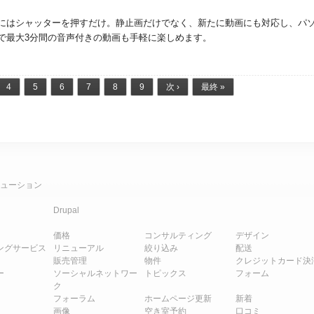
にはシャッターを押すだけ。
静止画だけでなく、新たに動画にも対応し、パ
で最大3分間の音声付きの動画も手軽に楽しめます。
4
5
6
7
8
9
次 ›
最終 »
ューション
Drupal
価格
コンサルティング
デザイン
ングサービス
リニューアル
絞り込み
配送
販売管理
物件
クレジットカード決
ー
ソーシャルネットワー
トピックス
フォーム
ク
フォーラム
ホームページ更新
新着
画像
空き室予約
口コミ