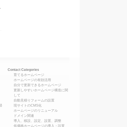
ソ
Contact Categories
育てるホームページ
ホームページの有効活用
自分で更新できるホームページ
更新しやすいホームページ構造に関
して
自動見積りフォームの設置
済
現サイトのCMS化
ホームページのリニューアル
ドメイン関連
導入、移設、設定、設置、調整
低価格ホームページの導入・設置