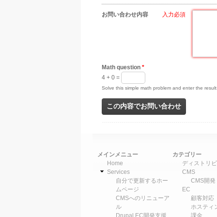
お問い合わせ内容
*
Math question
*
4 + 0 =
Solve this simple math problem and enter the result.
メインメニュー
カテゴリー
Home
ディストリビ
Services
CMS
自分で更新するホー
CMS開発
ムページ
EC
CMSへのリニューア
顧客対応
ル
ホスティ
Drupal EC開発支援
課金