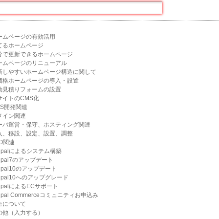
ームページの有効活用
てるホームページ
分で更新できるホームページ
ームページのリニューアル
新しやすいホームページ構造に関して
価格ホームページの導入・設置
動見積りフォームの設置
サイトのCMS化
MS開発関連
メイン関連
ーバ運営・保守、ホスティング関連
入、移設、設定、設置、調整
EO関連
rupalによるシステム構築
upal7のアップデート
upal10のアップデート
upal10へのアップグレード
upalによるECサポート
upal Commerceコミュニティお申込み
モについて
の他（入力する）