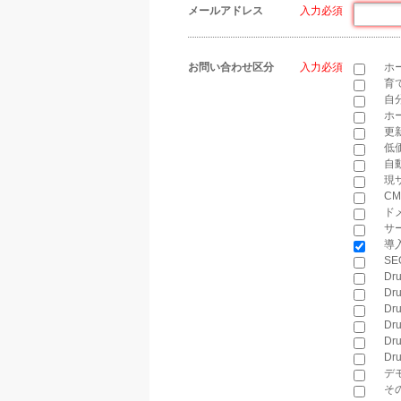
メールアドレス
*
お問い合わせ区分
*
ホ
育
自
ホ
更
低
自
現
C
ド
サ
導
S
D
Dr
Dr
Dr
Dr
Dr
デ
そ