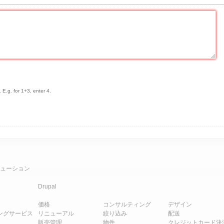
 E.g. for 1+3, enter 4.
ューション
Drupal
価格
コンサルティング
デザイン
ングサービス
リニューアル
絞り込み
配送
販売管理
物件
クレジットカード決