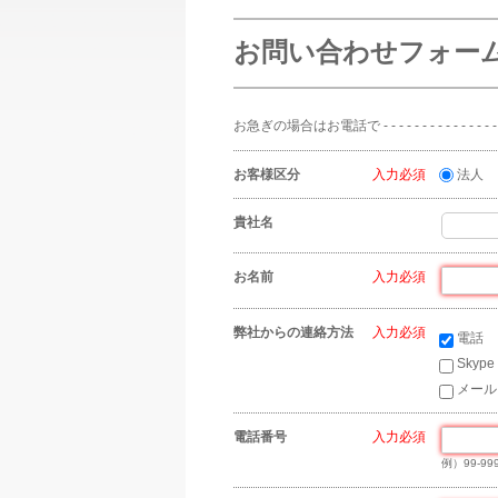
お問い合わせフォー
お急ぎの場合はお電話で - - - - - - - - - - - - - - - - - - - -
お客様区分
*
法人
貴社名
お名前
*
弊社からの連絡方法
*
電話
Skype
メール
電話番号
*
例）99-999