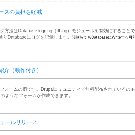
ベースの負担を軽減
方法はDatabase logging（dblog）モジュールを有効にすることで
名の通りDatabaseにログを記録します。
閲覧時でもDatabaseにWriteする可
。
の紹介（動作付き）
lフォームの例です。Drupalコミュニティで無料配布されているのモ
このようなフォームが作成できます。
モジュールリリース