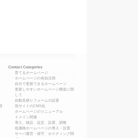
Contact Categories
育てるホームページ
ホームページの有効活用
自分で更新できるホームページ
更新しやすいホームページ構造に関
して
自動見積りフォームの設置
済
現サイトのCMS化
ホームページのリニューアル
ドメイン関連
導入、移設、設定、設置、調整
低価格ホームページの導入・設置
サーバ運営・保守、ホスティング関