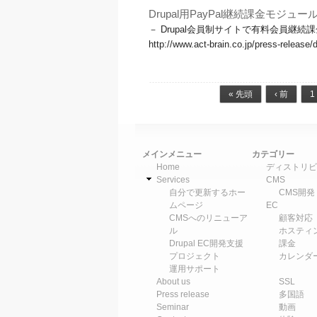
Drupal用PayPal継続課金モジ
－ Drupal会員制サイトで有料会員継続
​http://www.act-brain.co.jp/press-releas
ページ
« 先頭
‹ 前
1
メインメニュー
カテゴリー
Home
ディストリビ
Services
CMS
自分で更新するホー
CMS開発
ムページ
EC
CMSへのリニューア
顧客対応
ル
ホスティ
Drupal EC開発支援
課金
プロジェクト
カレンダ
運用サポート
About us
SSL
Press release
多国語
Seminar
動画