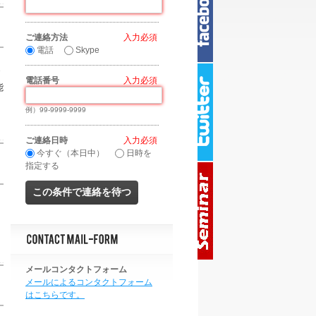
ご連絡方法
*
電話
Skype
電話番号
*
能
例）99-9999-9999
ご連絡日時
*
今すぐ（本日中）
日時を
指定する
メールコンタクトフォーム
メールによるコンタクトフォーム
はこちらです。