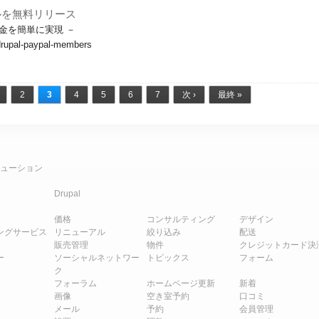
ュールを無料リリース
課金を簡単に実現 －
e/drupal-paypal-members
2
3
4
5
6
7
次 ›
最終 »
ューション
Drupal
価格
コンサルティング
デザイン
ングサービス
リニューアル
絞り込み
配送
販売管理
物件
クレジットカード決
ー
ソーシャルネットワー
トピックス
フォーム
ク
フォーラム
ホームページ更新
新着
画像
空き室予約
口コミ
メール
予約
会員管理