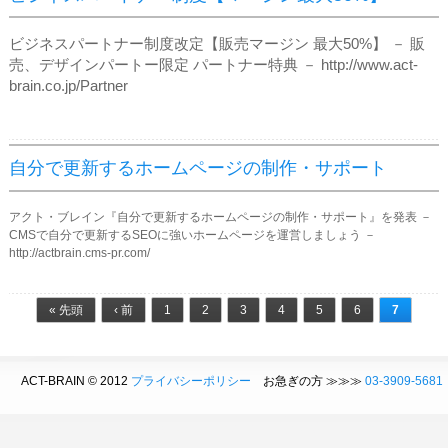
ビジネスパートナー制度改定【販売マージン 最大50%】 － 販
売、デザインパートー限定 パートナー特典 － http://www.act-
brain.co.jp/Partner
自分で更新するホームページの制作・サポート
アクト・ブレイン『自分で更新するホームページの制作・サポート』を発表 －
CMSで自分で更新するSEOに強いホームページを運営しましょう －
http://actbrain.cms-pr.com/
ページ
« 先頭
‹ 前
1
2
3
4
5
6
7
ACT-BRAIN © 2012
プライバシーポリシー
お急ぎの方 ≫≫≫
03-3909-5681