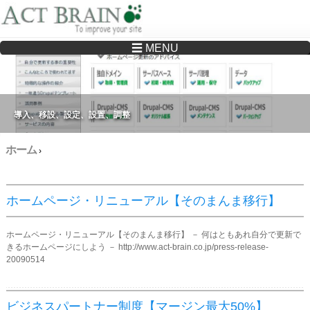
☰ MENU
Drupalサイトの制作・保守をどこに頼んでいいか分からない方へ…まずはご相談く
ださい
導入、移設、設定、設置、調整
ホーム
›
ホームページ・リニューアル【そのまんま移行】
ホームページ・リニューアル【そのまんま移行】 － 何はともあれ自分で更新で
きるホームページにしよう － http://www.act-brain.co.jp/press-release-
20090514
ビジネスパートナー制度【マージン最大50%】