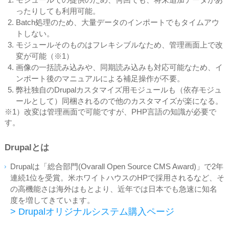
モジュールでの提供のため、何回でも、将来追加データがあ
ったりしても利用可能。
Batch処理のため、大量データのインポートでもタイムアウ
トしない。
モジュールそのものはフレキシブルなため、管理画面上で改
変が可能（※1）
画像の一括読み込みや、同期読み込みも対応可能なため、イ
ンポート後のマニュアルによる補足操作が不要。
弊社独自のDrupalカスタマイズ用モジュールも（依存モジュ
ールとして）同梱されるので他のカスタマイズが楽になる。
※1）改変は管理画面で可能ですが、PHP言語の知識が必要で
す。
Drupalとは
Drupalは「総合部門(Ovarall Open Source CMS Award)」で2年
連続1位を受賞。米ホワイトハウスのHPで採用されるなど、そ
の高機能さは海外はもとより、近年では日本でも急速に知名
度を増してきています。
> Drupalオリジナルシステム購入ページ